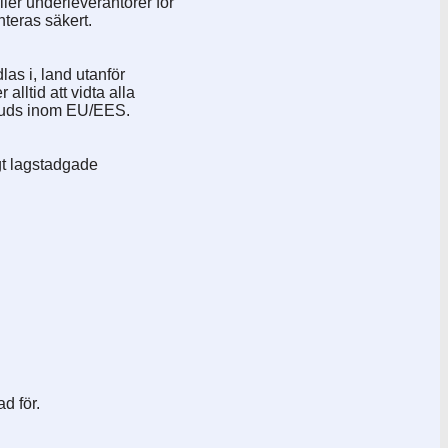
ller underleverantörer för
nteras säkert.
las i, land utanför
lltid att vidta alla
rbjuds inom EU/EES.
gt lagstadgade
d för.