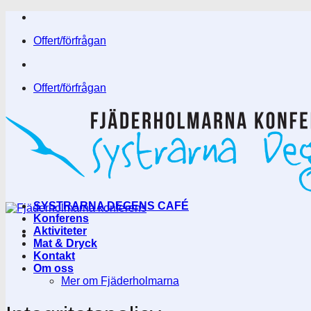
Skip
to
Offert/förfrågan
content
Offert/förfrågan
SYSTRARNA DEGENS CAFÉ
Konferens
Aktiviteter
Mat & Dryck
Kontakt
Om oss
Mer om Fjäderholmarna