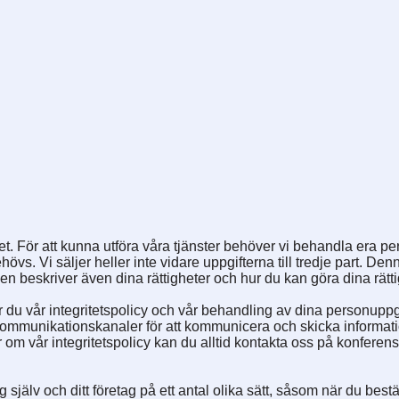
t. För att kunna utföra våra tjänster behöver vi behandla era pe
övs. Vi säljer heller inte vidare uppgifterna till tredje part. Den
en beskriver även dina rättigheter och hur du kan göra dina rätt
r du vår integritetspolicy och vår behandling av dina personupp
munikationskanaler för att kommunicera och skicka information t
ågor om vår integritetspolicy kan du alltid kontakta oss på konfe
själv och ditt företag på ett antal olika sätt, såsom när du bestäl