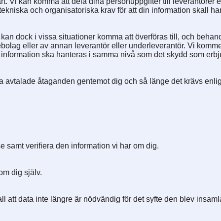
rt. Vi kan komma att dela dina personuppgifter till leverantörer e
tekniska och organisatoriska krav för att din information skall ha
kan dock i vissa situationer komma att överföras till, och behand
lag eller av annan leverantör eller underleverantör. Vi kommer a
 din information ska hanteras i samma nivå som det skydd som e
åra avtalade åtaganden gentemot dig och så länge det krävs enli
e samt verifiera den information vi har om dig.
om dig själv.
ll att data inte längre är nödvändig för det syfte den blev insamla