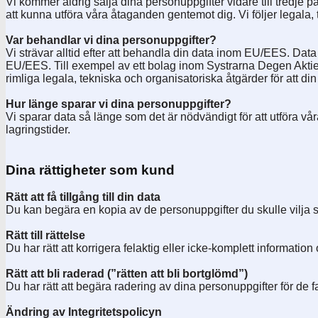
Vi kommer aldrig sälja dina personuppgifter vidare till tredje pa
att kunna utföra våra åtaganden gentemot dig. Vi följer legala, 
Var behandlar vi dina personuppgifter?
Vi strävar alltid efter att behandla din data inom EU/EES. Data 
EU/EES. Till exempel av ett bolag inom Systrarna Degen Aktiebo
rimliga legala, tekniska och organisatoriska åtgärder för att
Hur länge sparar vi dina personuppgifter?
Vi sparar data så länge som det är nödvändigt för att utföra v
lagringstider.
Dina rättigheter som kund
Rätt att få tillgång till din data
Du kan begära en kopia av de personuppgifter du skulle vilja s
Rätt till rättelse
Du har rätt att korrigera felaktig eller icke-komplett information 
Rätt att bli raderad (”rätten att bli bortglömd”)
Du har rätt att begära radering av dina personuppgifter för de fa
Ändring av Integritetspolicyn