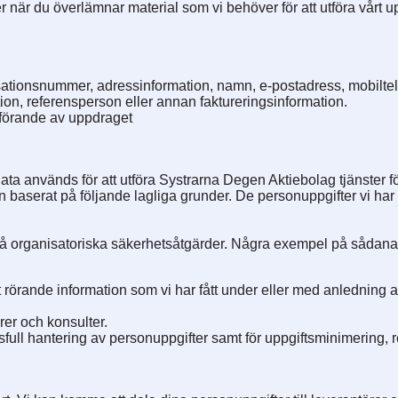
er när du överlämnar material som vi behöver för att utföra vårt 
sationsnummer, adressinformation, namn, e-postadress, mobilt
on, referensperson eller annan faktureringsinformation.
tförande av uppdraget
l data används för att utföra Systrarna Degen Aktiebolag tjänster 
 baserat på följande lagliga grunder. De personuppgifter vi har 
 på organisatoriska säkerhetsåtgärder. Några exempel på sådana 
et rörande information som vi har fått under eller med anledning
rer och konsulter.
full hantering av personuppgifter samt för uppgiftsminimering, re