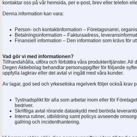
kontaktar oss på vår hemsida, per e-post, brev eller telefon ell
Denna information kan vara:
Person- och kontaktinformation – Företagsnamn, organi
Betalningsinformation – Fakturaadress, leveransinformati
Finansiell information – Den information som krävs för u
Vad gör vi med informationen?
Tillhandahålla, utföra och förbättra våra produkter/tjänster. Al
Degen Aktiebolag behandlar personuppgifter för följande syften
uppfylla lagkrav eller det avtal vi ingått med våra kunder.
Av lagar, god sed och yrkesetiska regelverk följer också krav
Tystnadsplikt för alla som arbetar inom eller för Företag
bedriver.
Skriftliga avtal rörande dataskydd med berörda leverantö
Interna rutiner, utbildning samt policys avseende omsorgs
gallring och incidenthantering.