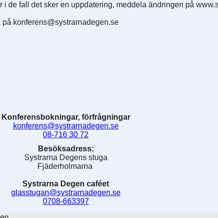
r i de fall det sker en uppdatering, meddela ändringen på www
rna på konferens@systrarnadegen.se
Konferensbokningar, förfrågningar
konferens@systrarnadegen.se
08-716 30 72
Besöksadress:
Systrarna Degens stuga
Fjäderholmarna
Systrarna Degen caféet
glasstugan@systrarnadegen.se
0708-663397
gen