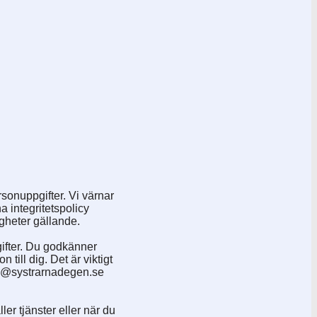
rsonuppgifter. Vi värnar
na integritetspolicy
igheter gällande.
gifter. Du godkänner
ill dig. Det är viktigt
rens@systrarnadegen.se
ler tjänster eller när du