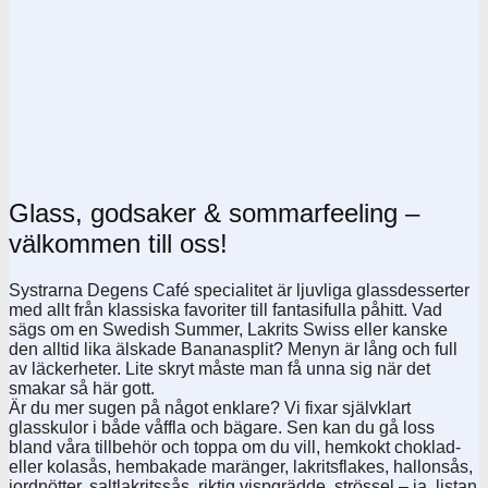
Glass, godsaker & sommarfeeling –
välkommen till oss!
Systrarna Degens Café specialitet är ljuvliga glassdesserter
med allt från klassiska favoriter till fantasifulla påhitt. Vad
sägs om en Swedish Summer, Lakrits Swiss eller kanske
den alltid lika älskade Bananasplit? Menyn är lång och full
av läckerheter. Lite skryt måste man få unna sig när det
smakar så här gott.
Är du mer sugen på något enklare? Vi fixar självklart
glasskulor i både våffla och bägare. Sen kan du gå loss
bland våra tillbehör och toppa om du vill, hemkokt choklad-
eller kolasås, hembakade maränger, lakritsflakes, hallonsås,
jordnötter, saltlakritssås, riktig vispgrädde, strössel – ja, listan