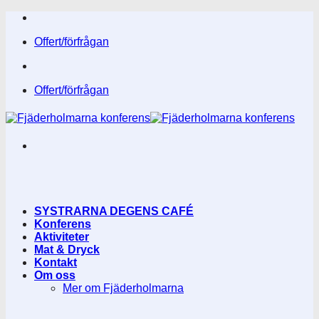
Skip
to
Offert/förfrågan
content
Offert/förfrågan
SYSTRARNA DEGENS CAFÉ
Konferens
Aktiviteter
Mat & Dryck
Kontakt
Om oss
Mer om Fjäderholmarna