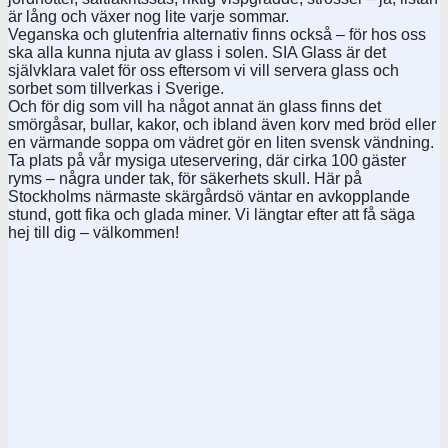
är lång och växer nog lite varje sommar.
Veganska och glutenfria alternativ finns också – för hos oss
ska alla kunna njuta av glass i solen. SIA Glass är det
självklara valet för oss eftersom vi vill servera glass och
sorbet som tillverkas i Sverige.
Och för dig som vill ha något annat än glass finns det
smörgåsar, bullar, kakor, och ibland även korv med bröd eller
en värmande soppa om vädret gör en liten svensk vändning.
Ta plats på vår mysiga uteservering, där cirka 100 gäster
ryms – några under tak, för säkerhets skull. Här på
Stockholms närmaste skärgårdsö väntar en avkopplande
stund, gott fika och glada miner. Vi längtar efter att få säga
hej till dig – välkommen!